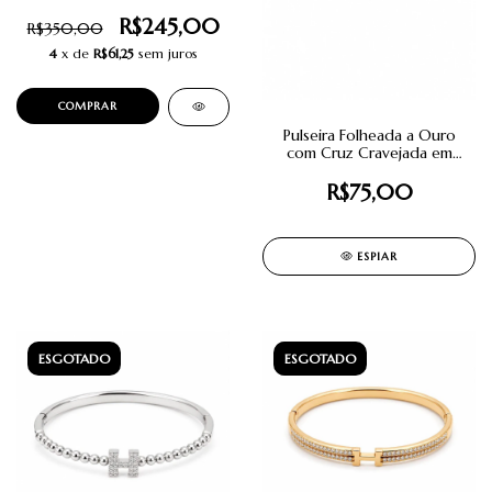
R$245,00
R$350,00
4
x de
R$61,25
sem juros
Pulseira Folheada a Ouro
com Cruz Cravejada em
Zircônias.
R$75,00
ESPIAR
ESGOTADO
ESGOTADO