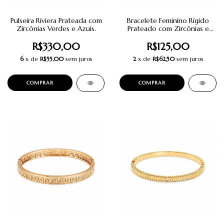
Pulseira Riviera Prateada com
Bracelete Feminino Rígido
Zircônias Verdes e Azuis.
Prateado com Zircônias e
Detalhe Central em H |
Semijoia Elegante.
R$330,00
R$125,00
6
x de
R$55,00
sem juros
2
x de
R$62,50
sem juros