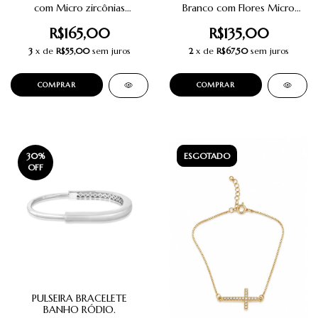
com Micro zircônias
Branco com Flores Micro
Cravejadas.
cravejadas em Zircônias.
R$165,00
R$135,00
3
x de
R$55,00
sem juros
2
x de
R$67,50
sem juros
30
%
ESGOTADO
OFF
PULSEIRA BRACELETE
BANHO RÓDIO.