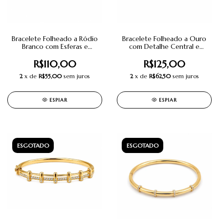
Bracelete Folheado a Ródio
Bracelete Folheado a Ouro
Branco com Esferas e
com Detalhe Central e
Detalhe em Microzircônias.
Zircônias.
R$110,00
R$125,00
2
x de
R$55,00
sem juros
2
x de
R$62,50
sem juros
ESPIAR
ESPIAR
ESGOTADO
ESGOTADO