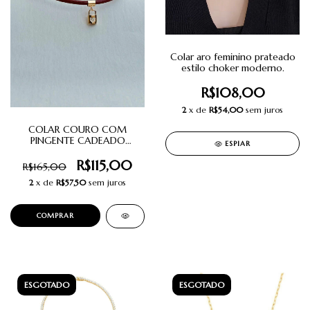
Colar aro feminino prateado
estilo choker moderno.
R$108,00
2
x de
R$54,00
sem juros
COLAR COURO COM
PINGENTE CADEADO
ESPIAR
DOURADO.
R$115,00
R$165,00
2
x de
R$57,50
sem juros
ESGOTADO
ESGOTADO