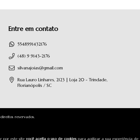
Entre em contato
5548991432176
(48) 9 9143-2176
silvanajoias@gmail.com
Rua Lauro Linhares, 2123 | Loja 20 - Trindade,
Florianópolis / SC
direitos reservados.
 por este site
você aceita o uso de cookies
para agilizar a sua experiência de