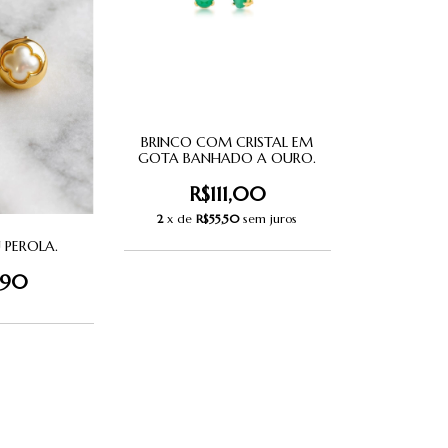
BRINCO COM CRISTAL EM
GOTA BANHADO A OURO.
R$111,00
2
x de
R$55,50
sem juros
U PEROLA.
,90