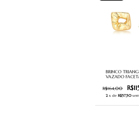
BRINCO TRIANG
VAZADO FACET
R$1
R$164,00
2
x de
R$57,50
sem